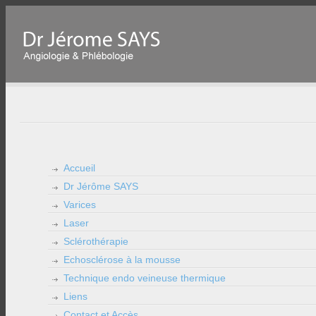
Accueil
Dr Jérôme SAYS
Varices
Laser
Sclérothérapie
Echosclérose à la mousse
Technique endo veineuse thermique
Liens
Contact et Accès